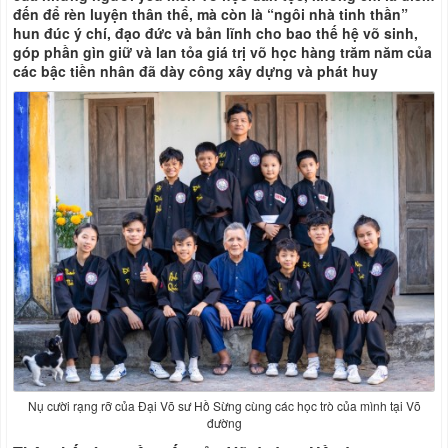
đến để rèn luyện thân thể, mà còn là “ngôi nhà tinh thần”
hun đúc ý chí, đạo đức và bản lĩnh cho bao thế hệ võ sinh,
góp phần gìn giữ và lan tỏa giá trị võ học hàng trăm năm của
các bậc tiền nhân đã dày công xây dựng và phát huy
Nụ cười rạng rỡ của Đại Võ sư Hồ Sừng cùng các học trò của mình tại Võ
đường