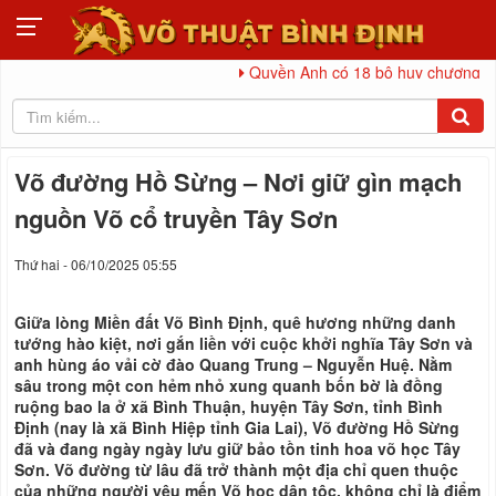
Quyền Anh có 18 bộ huy chương tại Đại h
Võ đường Hồ Sừng – Nơi giữ gìn mạch
nguồn Võ cổ truyền Tây Sơn
Thứ hai - 06/10/2025 05:55
Giữa lòng Miền đất Võ Bình Định, quê hương những danh
tướng hào kiệt, nơi gắn liền với cuộc khởi nghĩa Tây Sơn và
anh hùng áo vải cờ đào Quang Trung – Nguyễn Huệ. Nằm
sâu trong một con hẻm nhỏ xung quanh bốn bờ là đồng
ruộng bao la ở xã Bình Thuận, huyện Tây Sơn, tỉnh Bình
Định (nay là xã Bình Hiệp tỉnh Gia Lai), Võ đường Hồ Sừng
đã và đang ngày ngày lưu giữ bảo tồn tinh hoa võ học Tây
Sơn. Võ đường từ lâu đã trở thành một địa chỉ quen thuộc
của những người yêu mến Võ học dân tộc, không chỉ là điểm