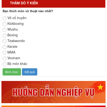
THĂM DÒ Ý KIẾN
Kế hoạch tổ chức Giải Vô địch Trẻ Kickboxing tỉnh Gia Lai lần
thứ II năm 2026
Bạn thích môn võ thuật nào nhất?
Câu lạc bộ Thành Hạnh – đơn vị tiên phong thực hiện Quy chế
Võ cổ truyền
quản lý chuyên môn tại Gia Lai
Kickboxing
Gia Lai hoàn thiện chính sách cho HLV, VĐV - Bảo đảm an sinh,
Wushu
tạo động lực phát triển toàn diện
Boxing
Gia Lai tăng cường công tác quản lý hoạt động chuyên môn Võ
Teakwondo
cổ truyền
Karate
Số hóa – hướng đi tất yếu trong quản lý, bảo tồn và phát triển võ
MMA
cổ truyền
Vovinam
Đêm Võ đài Bình Định – Tuần lễ Du lịch quốc gia Gia Lai năm
Bộ môn khác
2026