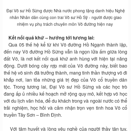
Đại Võ sư Hồ Sừng được Nhà nước phong tặng danh hiệu Nghệ
nhân Nhân dân cùng con trai Võ sư Hồ Sỹ - người được giao
nhiệm vụ phụ trách chuyên môn Võ đường hiện nay
Kết nối quá khứ – hướng tới tương lai:
Qua 05 thế hệ kể từ khi Võ đường Hồ Ngạnh thành lập,
đến nay Võ đường Hồ Sừng vẫn là ngọn lửa ấm giữa lòng
đất Võ, là nơi kết nối quá khứ anh hùng với hiện tại năng
động. Dưới bóng cây rợp mát của Võ đường này, biết bao
thế hệ võ sinh đã trưởng thành, mang tinh thần thượng võ đi
khắp nơi, lan tỏa những giá trị đẹp của Võ cổ truyền dân
tộc. Trong tương lai, Đại Võ sư Hồ Sừng và các học trò
đang ấp ủ nhiều kế hoạch mở rộng quy mô, kết hợp võ học
với du lịch văn hóa, để du khách trong và ngoài nước có thể
trải nghiệm, học hỏi và cảm nhận trọn vẹn tinh hoa Võ cổ
truyền Tây Sơn – Bình Định.
Với tâm huyết và lòng yêu nghề của người thầy tận tụy,