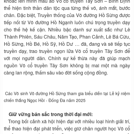
khoác lên mình màu áo Võ cổ truyền Tây Sơn – Bình Định
thể hiện tinh thần dân tộc qua từng thế võ, ánh mắt, bước
chân. Đặc biệt, Truyền thống của Võ đường Hồ Sừng được
tiếp nối từ Võ đường Hồ Ngạnh luôn chú trọng truyền dạy
cho thế hệ kế cận. Nhiều bậc danh sư xuất sắc như Lê
Thành Phiên, Sáu Châu, Năm Tạo, Phan Cảnh, Lê Bá Cừu,
Hồ Sừng, Hồ Bé, Hồ Sỹ, Hồ Dư … đã, đang và sẽ tiếp tục
truyền dạy, trao truyền ngọn lửa Võ cổ truyền Tây Sơn để
với mọi người dân. Chính sự kế thừa này đã giúp mạch
nguồn Võ cổ truyền Tây Sơn không bị mai một mà ngày
càng lan rộng, thấm sâu vào đời sống cộng đồng.
Các Võ sinh Võ đường Hồ Sừng tham gia biểu diễn tại Lễ kỷ niệm
chiến thắng Ngọc Hồi - Đống Đa năm 2025
Giữ vững bản sắc trong thời đại mới:
Trong bối cảnh xã hội hiện đại với nhiều loại hình giải trí,
thể thao hiện đại phát triển, việc giữ chân người học Võ cổ