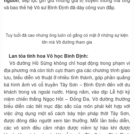
nguồn
, tiếp tục gìn giữ những giá trị truyền thống mà ông
và bao thế hệ Võ sư Bình Định đã dày công vun đắp.
Tuy tuổi đã cao nhưng ông luôn cố gắng có mặt ở những sự kiện
lớn mà Võ đường tham gia
Lan tỏa tinh hoa Võ học Bình Định:
Võ đường Hồ Sừng không chỉ hoạt động trong phạm vi
địa phương mà còn tích cực tham gia các chương trình giao
lưu, biểu diễn võ thuật ở nhiều tỉnh thành, góp phần quảng
bá hình ảnh võ cổ truyền Tây Sơn – Bình Định đến với du
khách trong và ngoài nước. Hàng năm, vào dịp Lễ hội kỷ
niệm chiến thắng Ngọc Hồi – Đống Đa, Võ đường thường
biểu diễn các tiết mục đặc sắc của môn phái kết hợp với
việc ứng dụng một số cách bày trận pháp thời Tây Sơn,
được đông đảo người xem tán thưởng. Mỗi lần biểu diễn,
các võ sinh đều cảm nhận được niềm tự hào khi được