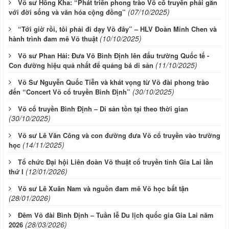
Võ sư Hồng Kha: “Phát triển phong trào Võ cổ truyền phải gắn
(07/10/2025)
với đời sống và văn hóa cộng đồng”
“Tới giờ rồi, tôi phải đi dạy Võ đây” – HLV Đoàn Minh Chen và
(10/10/2025)
hành trình đam mê Võ thuật
Võ sư Phan Hải: Đưa Võ Bình Định lên đấu trường Quốc tế -
(11/10/2025)
Con đường hiệu quả nhất để quảng bá di sản
Võ Sư Nguyễn Quốc Tiễn và khát vọng từ Võ đài phong trào
(30/10/2025)
đến “Concert Võ cổ truyền Bình Định”
Võ cổ truyền Bình Định – Di sản tồn tại theo thời gian
(30/10/2025)
Võ sư Lê Văn Công và con đường đưa Võ cổ truyền vào trường
(14/11/2025)
học
Tổ chức Đại hội Liên đoàn Võ thuật cổ truyền tỉnh Gia Lai lần
(12/01/2026)
thứ I
Võ sư Lê Xuân Nam và nguồn đam mê Võ học bất tận
(28/01/2026)
Đêm Võ đài Bình Định – Tuần lễ Du lịch quốc gia Gia Lai năm
(28/03/2026)
2026