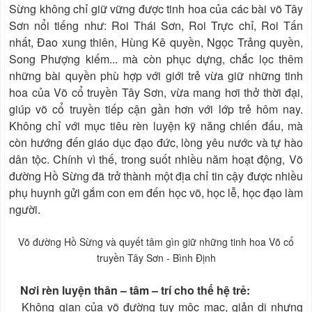
Sừng không chỉ giữ vững được tinh hoa của các bài võ Tây
Sơn nổi tiếng như: Roi Thái Sơn, Roi Trực chỉ, Roi Tấn
nhất, Đao xung thiên, Hùng Kê quyền, Ngọc Trảng quyền,
Song Phượng kiếm... mà còn phục dựng, chắc lọc thêm
những bài quyền phù hợp với giới trẻ vừa giữ những tinh
hoa của Võ cổ truyền Tây Sơn, vừa mang hơi thở thời đại,
giúp võ cổ truyền tiếp cận gần hơn với lớp trẻ hôm nay.
Không chỉ với mục tiêu rèn luyện kỹ năng chiến đấu, mà
còn hướng đến giáo dục đạo đức, lòng yêu nước và tự hào
dân tộc. Chính vì thế, trong suốt nhiều năm hoạt động, Võ
đường Hồ Sừng đã trở thành một địa chỉ tin cậy được nhiều
phụ huynh gửi gắm con em đến học võ, học lễ, học đạo làm
người.
Võ đường Hồ Sừng và quyết tâm gìn giữ những tinh hoa Võ cổ
truyền Tây Sơn - Bình Định
Nơi rèn luyện thân – tâm – trí cho thế hệ trẻ:
Không gian của võ đường tuy mộc mạc, giản dị nhưng