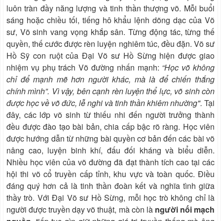
luôn tràn đầy năng lượng và tinh thần thượng võ. Mỗi buổi
sáng hoặc chiều tối, tiếng hô khẩu lệnh dõng dạc của Võ
sư, Võ sinh vang vọng khắp sân. Từng động tác, từng thế
quyền, thế cước được rèn luyện nghiêm túc, đều đặn. Võ sư
Hồ Sỹ con ruột của Đại Võ sư Hồ Sừng hiện được giao
nhiệm vụ phụ trách Võ đường nhấn mạnh:
“Học võ không
chỉ để mạnh mẽ hơn người khác, mà là để chiến thắng
chính mình”. Vì vậy, bên cạnh rèn luyện thể lực, võ sinh còn
được học về võ đức, lễ nghi và tinh thần khiêm nhường".
Tại
đây, các lớp võ sinh từ thiếu nhi đến người trưởng thành
đều được đào tạo bài bản, chia cấp bậc rõ ràng. Học viên
được hướng dẫn từ những bài quyền cơ bản đến các bài võ
nâng cao, luyện binh khí, đấu đối kháng và biểu diễn.
Nhiều học viên của võ đường đã đạt thành tích cao tại các
hội thi võ cổ truyền cấp tỉnh, khu vực và toàn quốc. Điều
đáng quý hơn cả là tinh thần đoàn kết và nghĩa tình giữa
thầy trò. Với Đại Võ sư Hồ Sừng, mỗi học trò không chỉ là
người được truyền dạy võ thuật, mà còn là
người nối mạch