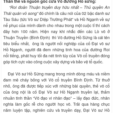
Thân thế và nguồn gốc cửa Võ đường Hồ sừng:
“Roi đoản Thuận truyền duy hữu nhất – Thủ quyền An
Thái quán vô song”
đó chính là câu nói của 02 bậc danh sư
Tàu Sáu (tức Võ sư Diệp Trường Phát” và Hồ Ngạnh về sự
nể phục của mình dành cho nhau trong một cuộc tỉ thí cách
đây hơn 100 năm. Hiện nay khi nhắc đến các Lò võ ở
Thuận Truyền (Bình Định) thì Võ đường Hồ Sừng là cái tên
tiêu biểu nhất, ông là người nối nghiệp của cố Đại võ sư
Hồ Ngạnh, người đã đem những tinh hoa của đường Roi
nổi tiếng, phát huy tối đa nét tinh túy của Võ cổ truyền đóng
góp tích cực vào công cuộc xây dựng và bảo vệ tổ quốc.
Đại Võ sư Hồ Sừng mang trong mình dòng máu và niềm
đam mê cháy bỏng với Võ cổ truyền Bình Định. Từ thuở
nhỏ, ông đã được tiếp xúc với những bài quyền, thế võ cổ
của ông nội là cố Đại Võ sư Hồ Ngạnh truyền lại, thấm
nhuần tinh thần “Võ đạo vi nhân đạo” – lấy đạo đức, nhân
nghĩa làm gốc rễ cho người học võ. Trải qua hàng chục
năm luyện tập, nghiên cứu và truyền dạy, Đại Võ sư Hồ