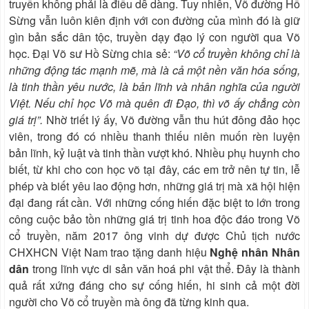
truyền không phải là điều dễ dàng. Tuy nhiên, Võ đường Hồ
Sừng vẫn luôn kiên định với con đường của mình đó là giữ
gìn bản sắc dân tộc, truyền dạy đạo lý con người qua Võ
học. Đại Võ sư Hồ Sừng chia sẻ:
“Võ cổ truyền không chỉ là
những động tác mạnh mẽ, mà là cả một nền văn hóa sống,
là tinh thần yêu nước, là bản lĩnh và nhân nghĩa của người
Việt. Nếu chỉ học Võ mà quên đi Đạo, thì võ ấy chẳng còn
giá trị”.
Nhờ triết lý ấy, Võ đường vẫn thu hút đông đảo học
viên, trong đó có nhiều thanh thiếu niên muốn rèn luyện
bản lĩnh, kỷ luật và tinh thần vượt khó. Nhiều phụ huynh cho
biết, từ khi cho con học võ tại đây, các em trở nên tự tin, lễ
phép và biết yêu lao động hơn, những giá trị mà xã hội hiện
đại đang rất cần. Với những cống hiến đặc biệt to lớn trong
công cuộc bảo tồn những giá trị tinh hoa độc đáo trong Võ
cổ truyền, năm 2017 ông vinh dự được Chủ tịch nước
CHXHCN Việt Nam trao tặng danh hiệu
Nghệ nhân Nhân
dân
trong lĩnh vực di sản văn hoá phi vật thể. Đây là thành
quả rất xứng đáng cho sự cống hiến, hi sinh cả một đời
người cho Võ cổ truyền mà ông đã từng kinh qua.