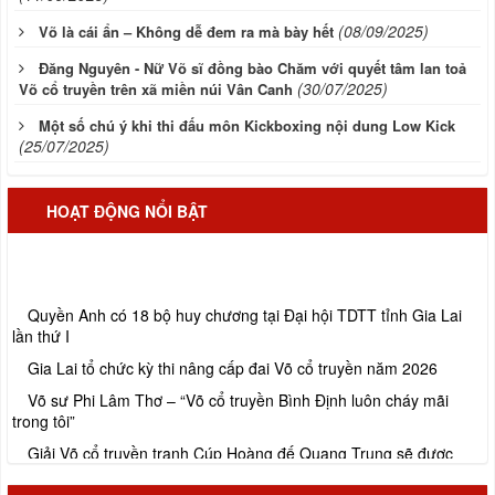
(08/09/2025)
Võ là cái ẩn – Không dễ đem ra mà bày hết
Đăng Nguyên - Nữ Võ sĩ đồng bào Chăm với quyết tâm lan toả
(30/07/2025)
Võ cổ truyền trên xã miền núi Vân Canh
Một số chú ý khi thi đấu môn Kickboxing nội dung Low Kick
(25/07/2025)
HOẠT ĐỘNG NỔI BẬT
Quyền Anh có 18 bộ huy chương tại Đại hội TDTT tỉnh Gia Lai
lần thứ I
Gia Lai tổ chức kỳ thi nâng cấp đai Võ cổ truyền năm 2026
Võ sư Phi Lâm Thơ – “Võ cổ truyền Bình Định luôn cháy mãi
trong tôi”
Giải Võ cổ truyền tranh Cúp Hoàng đế Quang Trung sẽ được
khởi tranh đầu tháng 7/2026
Kế hoạch tổ chức Giải Vô địch Trẻ Kickboxing tỉnh Gia Lai lần