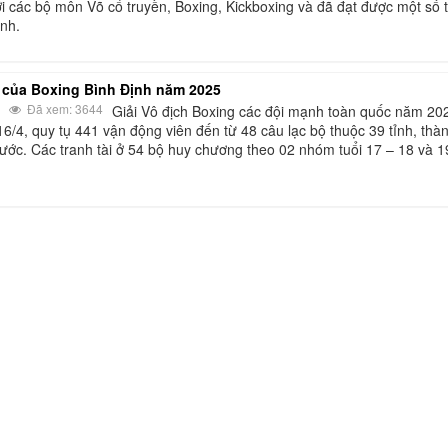
i các bộ môn Võ cổ truyền, Boxing, Kickboxing và đã đạt được một số 
ỉnh.
 của Boxing Bình Định năm 2025
Đã xem: 3644
Giải Vô địch Boxing các đội mạnh toàn quốc năm 20
 16/4, quy tụ 441 vận động viên đến từ 48 câu lạc bộ thuộc 39 tỉnh, thà
ước. Các tranh tài ở 54 bộ huy chương theo 02 nhóm tuổi 17 – 18 và 1