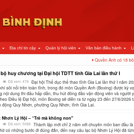
Địa chỉ tin cậy
Quản lý hội viên
Văn bản điều hành
L
Quyền Anh có 18 bộ huy c
ộ huy chương tại Đại hội TDTT tỉnh Gia Lai lần thứ I
Đã xem: 476
Đại hội Thể dục thể thao tỉnh Gia Lai lần thứ I năm 2
hí sôi nổi trên toàn tỉnh, trong đó môn Quyền Anh (Boxing) được kỳ v
g nội dung thi đấu hấp dẫn, thu hút đông đảo vận động viên và người 
heo Điều lệ Đại hội, môn Boxing sẽ diễn ra từ ngày 23 đến 27/6/2026 t
ận động Quy Nhơn, phường Quy Nhơn, tỉnh Gia Lai.
t Nhơn Lý Hội – “Trẻ mà không non"
Đã xem: 5086
Thành lập mới chỉ 2 năm với chuyên môn ban đầu là
nhờ có những bước đi đúng đắn, đến nay câu lạc bộ Nhơn Lý Hội đã từ