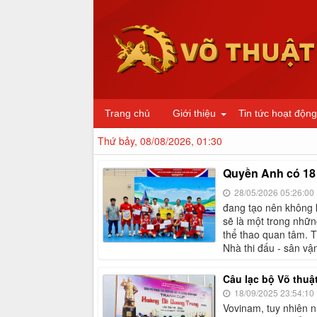
Trang chủ
Giới thiệu
Tin tức hoạt động
Thứ bảy, 08/08/2026, 01:30
Quyền Anh có 18 b
28/05/2026 05:26:00
đang tạo nên không k
sẽ là một trong nhữn
thể thao quan tâm. T
Nhà thi đấu - sân v
Câu lạc bộ Võ thuậ
18/09/2025 23:54:10
Vovinam, tuy nhiên 