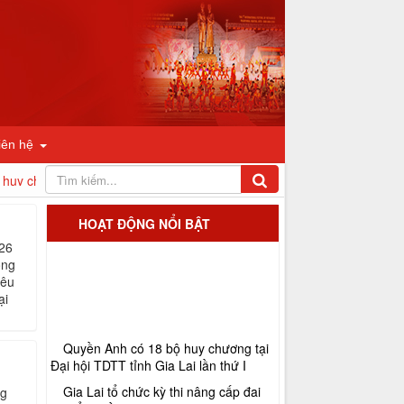
iên hệ
hương tại Đại hội TDTT tỉnh Gia Lai lần thứ I
Kickboxing môn thể
HOẠT ĐỘNG NỔI BẬT
026
ọng
yêu
ại
Quyền Anh có 18 bộ huy chương tại
Đại hội TDTT tỉnh Gia Lai lần thứ I
Gia Lai tổ chức kỳ thi nâng cấp đai
ng
Võ cổ truyền năm 2026