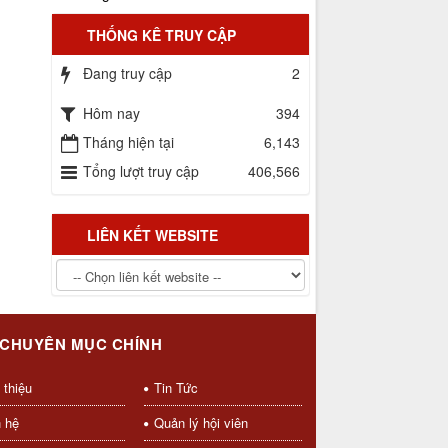
lực phát triển toàn diện
Gia Lai tăng cường công tác quản lý
THỐNG KÊ TRUY CẬP
hoạt động chuyên môn Võ cổ truyền
Đang truy cập
2
Số hóa – hướng đi tất yếu trong
quản lý, bảo tồn và phát triển võ cổ
Hôm nay
394
truyền
Tháng hiện tại
6,143
Đêm Võ đài Bình Định – Tuần lễ Du
lịch quốc gia Gia Lai năm 2026
Tổng lượt truy cập
406,566
LIÊN KẾT WEBSITE
 CHUYÊN MỤC CHÍNH
 thiệu
Tin Tức
n hệ
Quản lý hội viên