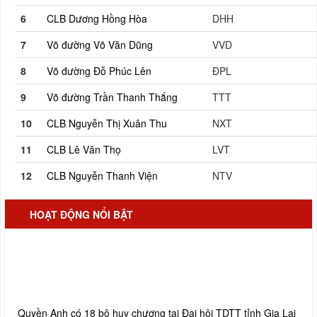
6
CLB Dương Hồng Hòa
DHH
7
Võ đường Võ Văn Dũng
VVD
8
Võ đường Đỗ Phúc Lên
ĐPL
9
Võ đường Trần Thanh Thắng
TTT
10
CLB Nguyễn Thị Xuân Thu
NXT
11
CLB Lê Văn Thọ
LVT
12
CLB Nguyễn Thanh Viện
NTV
HOẠT ĐỘNG NỔI BẬT
Quyền Anh có 18 bộ huy chương tại Đại hội TDTT tỉnh Gia Lai