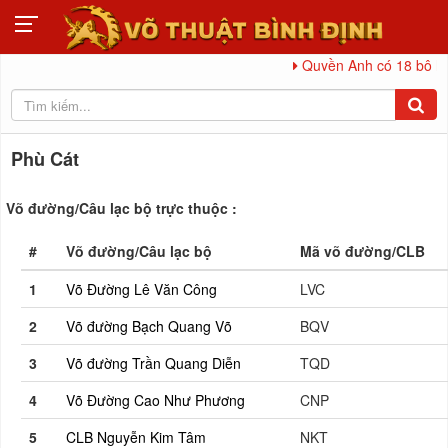
Quyền Anh có 18 bộ huy c
Phù Cát
Võ đường/Câu lạc bộ trực thuộc :
#
Võ đường/Câu lạc bộ
Mã võ đường/CLB
1
Võ Đường Lê Văn Công
LVC
2
Võ đường Bạch Quang Võ
BQV
3
Võ đường Trần Quang Diễn
TQD
4
Võ Đường Cao Như Phương
CNP
5
CLB Nguyễn Kim Tâm
NKT